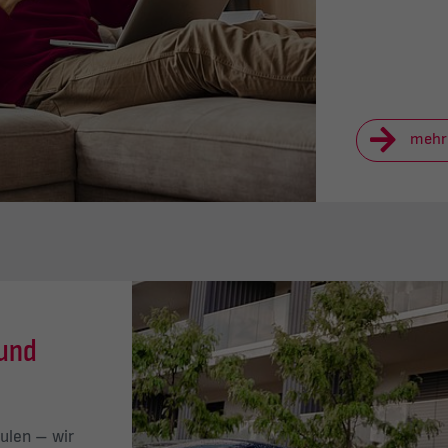
mehr
 und
ulen – wir