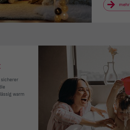
mehr
t
 sicherer
die
lässig warm