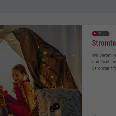
Strom
Stromta
Wir bieten r
und flexible
Stromtarif f