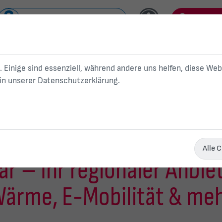
Nahverkehr/ Schwanseebad
Kundenp
Kundenservice
. Einige sind essenziell, während andere uns helfen, diese We
 in unserer
Datenschutzerklärung
.
Strom
Gas
W
Privatkunden
Alle 
 – Ihr regionaler Anbiet
ärme, E-Mobilität & me