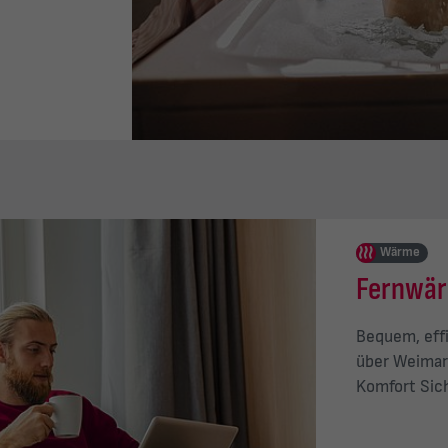
Wärme
Fernwär
Bequem, effi
über Weimar
Komfort Sich