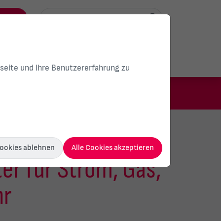
ortal
Unser Unternehmen
Karriere
bseite und Ihre Benutzererfahrung zu
ärme
E-Mobilität
PV-Anlagen
Cookies ablehnen
Alle Cookies akzeptieren
er für Strom, Gas,
hr