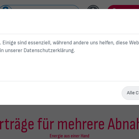
Nahverkehr/ Schwanseebad
Kundenp
Kundenservice
. Einige sind essenziell, während andere uns helfen, diese We
 in unserer
Datenschutzerklärung
.
Str
Geschäftskunden
rom
Rahmenverträge für mehrere Abnahmestellen
Alle 
träge für mehrere Abna
Energie aus einer Hand