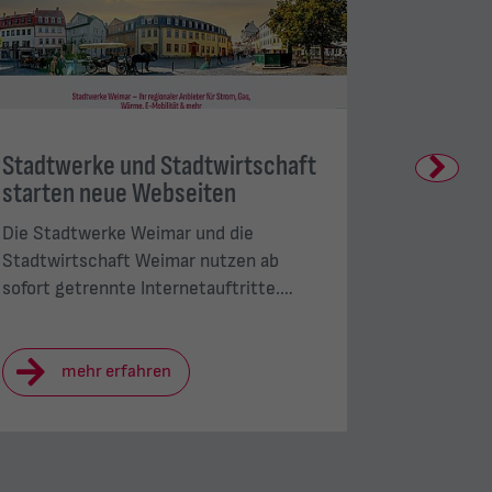
Stadtwerke und Stadtwirtschaft
Kinderta
Next
starten neue Webseiten
Stadtwe
Die Stadtwerke Weimar und die
Mit Freib
Stadtwirtschaft Weimar nutzen ab
und viel 
sofort getrennte Internetauftritte.…
Stadtwer
mehr erfahren
me