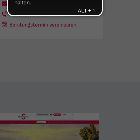
grosskunden@sw-weimar.de
Rückrufservice
Beratungstermin vereinbaren