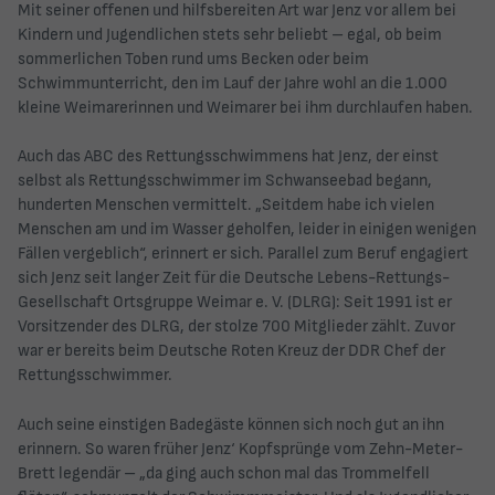
Mit seiner offenen und hilfsbereiten Art war Jenz vor allem bei
Kindern und Jugendlichen stets sehr beliebt – egal, ob beim
sommerlichen Toben rund ums Becken oder beim
Schwimmunterricht, den im Lauf der Jahre wohl an die 1.000
kleine Weimarerinnen und Weimarer bei ihm durchlaufen haben.
Auch das ABC des Rettungsschwimmens hat Jenz, der einst
selbst als Rettungsschwimmer im Schwanseebad begann,
hunderten Menschen vermittelt. „Seitdem habe ich vielen
Menschen am und im Wasser geholfen, leider in einigen wenigen
Fällen vergeblich“, erinnert er sich. Parallel zum Beruf engagiert
sich Jenz seit langer Zeit für die Deutsche Lebens-Rettungs-
Gesellschaft Ortsgruppe Weimar e. V. (DLRG): Seit 1991 ist er
Vorsitzender des DLRG, der stolze 700 Mitglieder zählt. Zuvor
war er bereits beim Deutsche Roten Kreuz der DDR Chef der
Rettungsschwimmer.
Auch seine einstigen Badegäste können sich noch gut an ihn
erinnern. So waren früher Jenz‘ Kopfsprünge vom Zehn-Meter-
Brett legendär – „da ging auch schon mal das Trommelfell