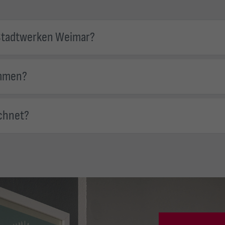
n Stadtwerken Weimar?
ammen?
echnet?