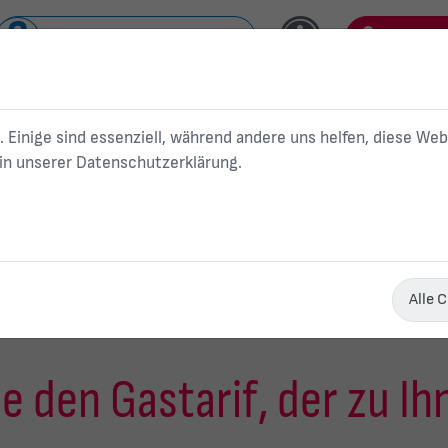
Nahverkehr/ Schwanseebad
Kundenp
Kundenservice
. Einige sind essenziell, während andere uns helfen, diese We
 in unserer
Datenschutzerklärung
.
Strom
Gas
W
Privatkunden
Alle 
e den Gastarif, der zu I