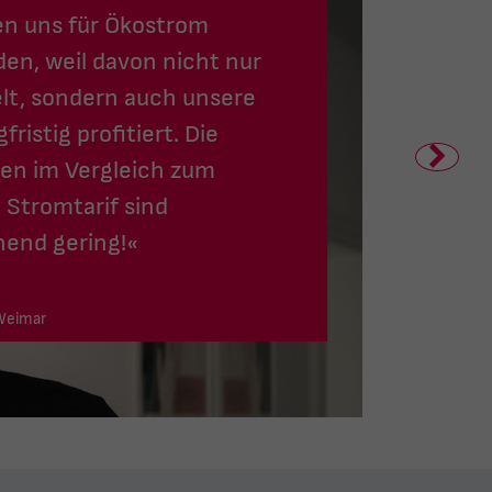
en uns für Ökostrom
en, weil davon nicht nur
lt, sondern auch unsere
fristig profitiert. Die
en im Vergleich zum
 Stromtarif sind
hend gering!«
 Weimar