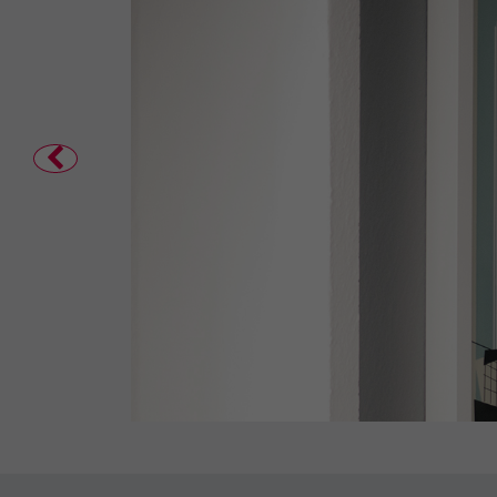
ar
duell
sten