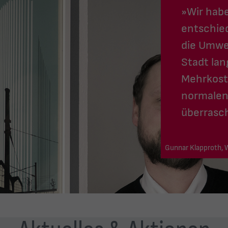
»Wir hab
entschied
die Umwe
Stadt lang
Mehrkost
normalen
überrasc
Gunnar Klapproth,