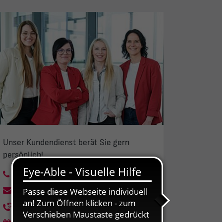
Unser Kundendienst berät Sie gern
persönlich!
03643 4341-451
kundendienst@sw-weimar.de
Rückrufservice