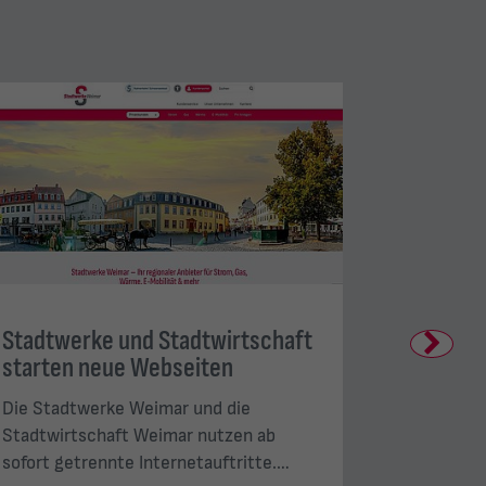
Stadtwerke und Stadtwirtschaft
Kinderta
Next
starten neue Webseiten
Stadtwe
Die Stadtwerke Weimar und die
Mit Freib
Stadtwirtschaft Weimar nutzen ab
und viel 
sofort getrennte Internetauftritte.…
Stadtwer