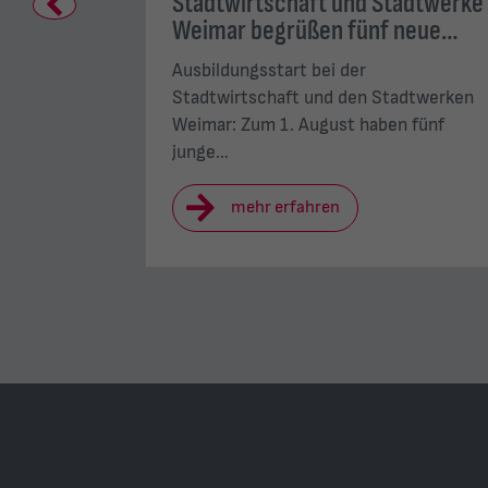
en den
Stadtwirtschaft und Stadtwerke
Previous
 2026
Weimar begrüßen fünf neue…
Ausbildungsstart bei der
der Stadt
Stadtwirtschaft und den Stadtwerken
rieb…
Weimar: Zum 1. August haben fünf
junge…
mehr erfahren