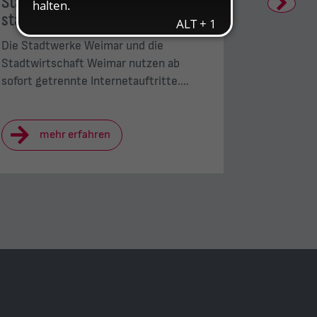
Stadtwerke und Stadtwirtschaft
Kinderta
Next
starten neue Webseiten
Stadtwe
Die Stadtwerke Weimar und die
Mit Freib
Stadtwirtschaft Weimar nutzen ab
und viel 
sofort getrennte Internetauftritte.…
Stadtwer
mehr erfahren
me