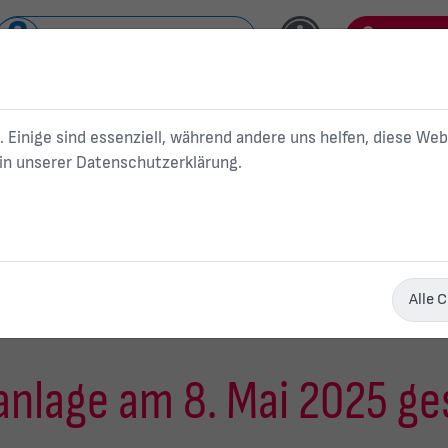
Nahverkehr/ Schwanseebad
Kundenp
Kundenservice
. Einige sind essenziell, während andere uns helfen, diese We
 in unserer
Datenschutzerklärung
.
Strom
Gas
W
Privatkunden
Aktuelles
Kompostanlage am 8. Mai 2025 geschlossen
Alle 
nlage am 8. Mai 2025 ge